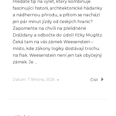
Hledáte tip na výlet, který kombinuje
fascinující historii, architektonické hádanky
a nádhernou přírodu, a přitom se nachází
jen pár minut jízdy od českých hranic?
Zapomeňte na chvíli na přelidněné
Drážďany a odbočte do údolí říčky Müglitz.
Čeká tam na vás zámek Weesenstein –
místo, kde zákony logiky dostávají trochu
na frak. Weesenstein není jen tak obyčejný
zámek. Je …
Datum:
7 Března, 2026
Číst