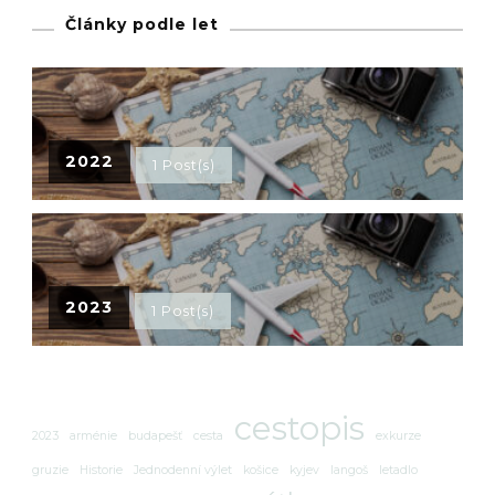
Články podle let
2022
1 Post(s)
2023
1 Post(s)
cestopis
2023
arménie
budapešť
cesta
exkurze
gruzie
Historie
Jednodenní výlet
košice
kyjev
langoš
letadlo