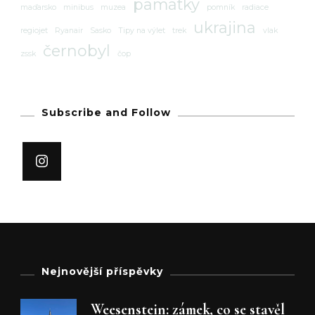
památky
maďarsko
minibus
muzea
pomník
radiace
ukrajina
regiojet
Ryanair
Sasko
Tipy na výlet
trek
vlak
černobyl
zssk
čop
Subscribe and Follow
Nejnovější příspěvky
Weesenstein: zámek, co se stavěl